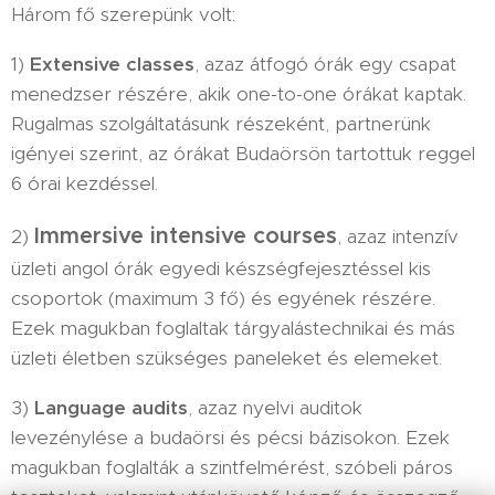
Három fő szerepünk volt:
1)
Extensive classes
, azaz átfogó órák egy csapat
menedzser részére, akik one-to-one órákat kaptak.
Rugalmas szolgáltatásunk részeként, partnerünk
igényei szerint, az órákat Budaörsön tartottuk reggel
6 órai kezdéssel.
Immersive intensive courses
2)
, azaz intenzív
üzleti angol órák egyedi készségfejesztéssel kis
csoportok (maximum 3 fő) és egyének részére.
Ezek magukban foglaltak tárgyalástechnikai és más
üzleti életben szükséges paneleket és elemeket.
3)
Language audits
, azaz nyelvi auditok
levezénylése a budaörsi és pécsi bázisokon. Ezek
magukban foglalták a szintfelmérést, szóbeli páros