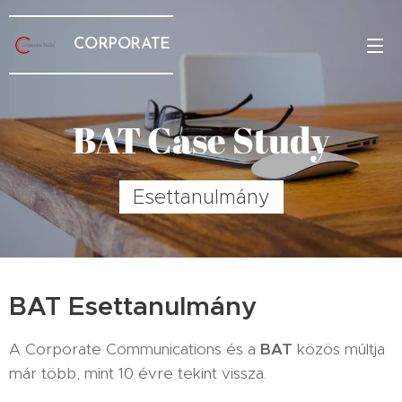
CORPORATE
BAT Case Study
Esettanulmány
BAT Esettanulmány
A Corporate Communications és a
BAT
közös múltja
már több, mint 10 évre tekint vissza.