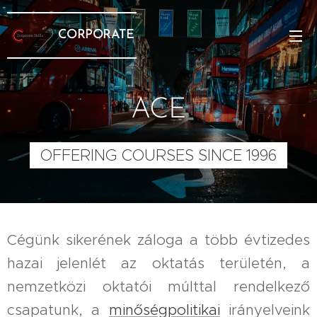
CORPORATE
ACE
OFFERING COURSES SINCE 1996
Cégünk sikerének záloga a több évtizedes
hazai jelenlét az oktatás területén, a
nemzetközi oktatói múlttal rendelkező
csapatunk, a
minőségpolitikai
irányelveink