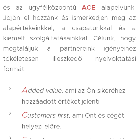
ACE
és az ügyfélközpontú
alapelvün
k.
Jöjjön el hozzánk és ismerkedjen meg az
alapértékeinkkel, a csapatunkkal és a
kiemelt szolgáltatásainkkal. Célunk, hogy
megtaláljuk a partnereink igényeihez
tökéletesen illeszkedő nyelvoktatási
formát.
A
dded value,
ami az Ön sikeréhez
hozzáadott értéket jelenti.
C
ustomers first,
ami Önt és cégét
helyezi előre.